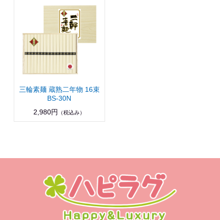
三輪素麺 蔵熟二年物 16束
BS-30N
2,980円
（税込み）