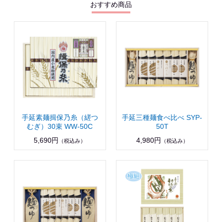
おすすめ商品
手延素麺揖保乃糸（縒つ
手延三種麺食べ比べ SYP-
むぎ）30束 WW-50C
50T
5,690円
4,980円
（税込み）
（税込み）