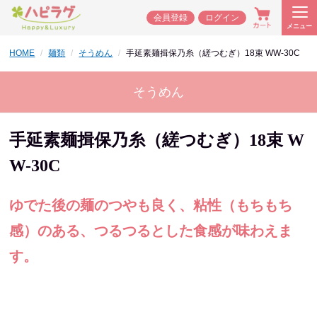
会員登録
ログイン
メニュー
HOME
麺類
そうめん
手延素麺揖保乃糸（縒つむぎ）18束 WW-30C
そうめん
手延素麺揖保乃糸（縒つむぎ）18束 W
W-30C
ゆでた後の麺のつやも良く、粘性（もちもち
感）のある、つるつるとした食感が味わえま
す。