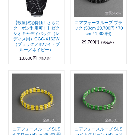
【数量限定特価！さらに
コアフォースループ ブラ
クーポン利用可！】ゼク
ック (50cm 29,700円 / 70
シオキャディバッグ（レ
cm 41,800円)
ディス用）GGC-X162W
29,700円
（税込み）
（ブラック／ホワイトブ
ルー／ネイビー）
13,600円
（税込み）
コアフォースループ SUS
コアフォースループ SUS
イエロー (50cm 36,300円
ライムグリーン (50cm 3