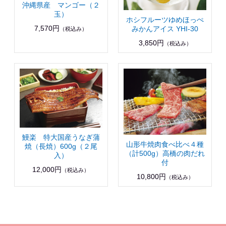
沖縄県産 マンゴー（２
玉）
ホシフルーツゆめほっぺ
7,570円
みかんアイス YHI-30
（税込み）
3,850円
（税込み）
鰻楽 特大国産うなぎ蒲
山形牛焼肉食べ比べ４種
焼（長焼）600g（２尾
（計500g）高橋の肉だれ
入）
付
12,000円
（税込み）
10,800円
（税込み）