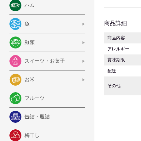
ハム
商品詳細
魚
商品内容
麺類
アレルギー
賞味期限
スイーツ・お菓子
配送
お米
その他
フルーツ
缶詰・瓶詰
梅干し