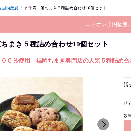
全国物産展
竹千寿 笹ちまき５種詰め合わせ10個セット
ニッポン全国物産
ちまき５種詰め合わせ10個セット
１００％使用。福岡ちまき専門店の人気５種詰め合
販
商
数