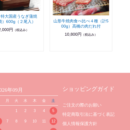
 特大国産うなぎ蒲焼
山形牛焼肉食べ比べ４種（計5
焼）600g（２尾入）
00g）高橋の肉だれ付
2,000円
（税込み）
10,800円
（税込み）
ショッピングガイド
2026年09月
日
月
火
水
木
金
土
ご注文の際のお願い
1
2
3
4
5
特定商取引法に基づく表記
7
8
9
10
11
12
個人情報保護方針