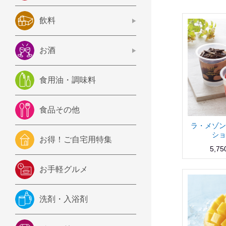
飲料
お酒
食用油・調味料
食品その他
ラ・メゾン
ショ
お得！ご自宅用特集
5,7
お手軽グルメ
洗剤・入浴剤