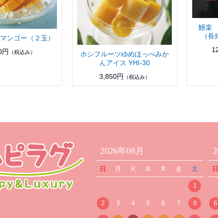
鰻楽
（長
マンゴー（２玉）
1
70円
（税込み）
ホシフルーツゆめほっぺみか
んアイス YHI-30
3,850円
（税込み）
2026年08月
日
月
火
水
木
金
土
1
2
3
4
5
6
7
8
6