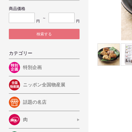
商品価格
～
円
円
検索する
カテゴリー
特別企画
ニッポン全国物産展
話題の名店
肉