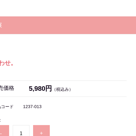
展
わせ。
5,980円
売価格
（税込み）
品コード
1237-013
量
-
+