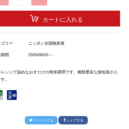
カートに入れる
テゴリー
ニッポン全国物産展
売期間
2026/06/01～
子レンジで温めなおすだけの簡単調理です。種類豊富な個包装が人
です。
ツイートする
シェアする