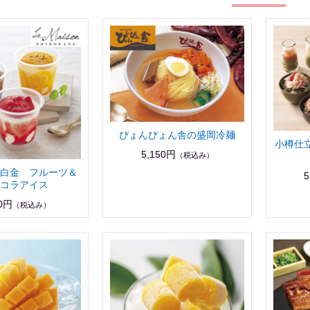
ぴょんぴょん舎の盛岡冷麺
小樽仕
5,150円
（税込み）
白金 フルーツ＆
5
コラアイス
50円
（税込み）