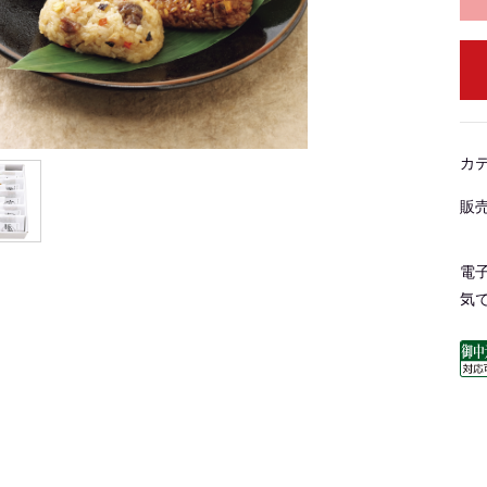
カ
販
電
気