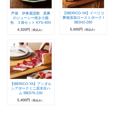
【IBERICO-YA】イベリコ
芦屋 伊東屋謹製 黒豚
豚無添加ローストポーク I
のジューシー焼き小籠
BE042-280
包 ３袋セット KYS-40G
5,400円
4,320円
（税込み）
（税込み）
【IBERICO-YA】アンダル
シアポークミニ原木生ハ
ム IBE076-230
5,400円
（税込み）