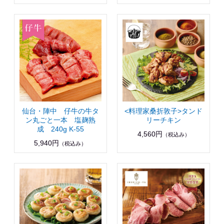
仙台・陣中 仔牛の牛タ
<料理家桑折敦子>タンド
ン丸ごと一本 塩麹熟
リーチキン
成 240g K-55
4,560円
（税込み）
5,940円
（税込み）