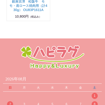
銀座吉澤 松阪牛 モ
モ・肩ロース焼肉用（計4
30g） OU83P1611A
10,800円
（税込み）
2026年08月
日
月
火
水
木
金
土
1
2
3
4
5
6
7
8