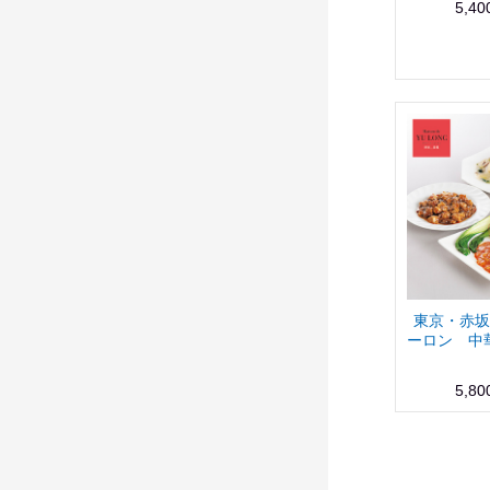
5,4
東京・赤坂
ーロン 中
5,8