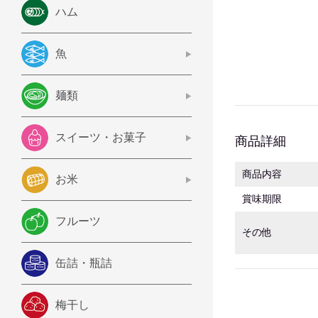
ハム
魚
麺類
スイーツ・お菓子
商品詳細
商品内容
お米
賞味期限
フルーツ
その他
缶詰・瓶詰
梅干し