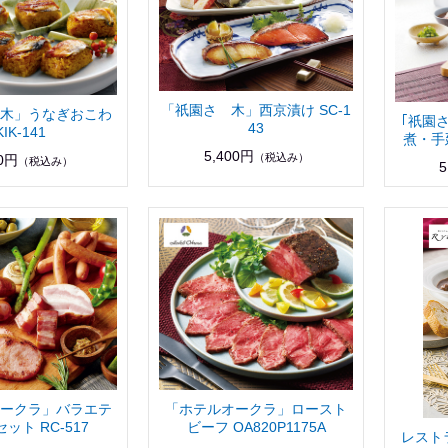
「祇園さゝ木」西京漬け SC-1
木」うなぎおこわ
｢祇園
43
KIK-141
煮・手延
5,400円
（税込み）
00円
（税込み）
5
ークラ」バラエテ
「ホテルオークラ」ロースト
ット RC-517
ビーフ OA820P1175A
レスト