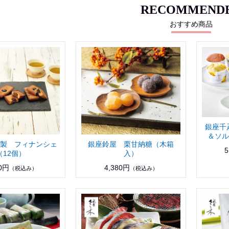
RECOMMEND
おすすめ商品
銀座千
＆ソルベ
製 フィナンシェ
銀座鈴屋 栗甘納糖（木箱
5
（12個）
入）
80円
4,380円
（税込み）
（税込み）