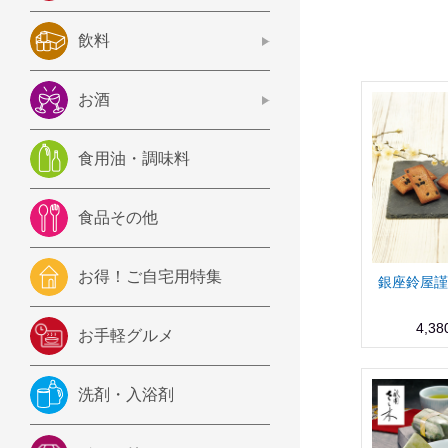
飲料
お酒
食用油・調味料
食品その他
お得！ご自宅用特集
銀座鈴屋謹
4,3
お手軽グルメ
洗剤・入浴剤