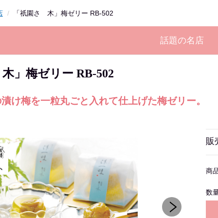
店
「祇園さゝ木」梅ゼリー RB-502
話題の名店
木」梅ゼリー RB-502
の漬け梅を一粒丸ごと入れて仕上げた梅ゼリー。
販
商
数