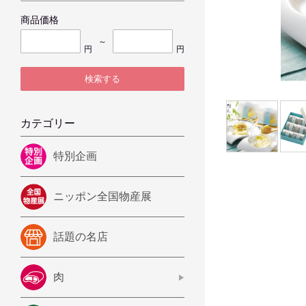
商品価格
～
円
円
検索する
カテゴリー
特別企画
ニッポン全国物産展
話題の名店
肉