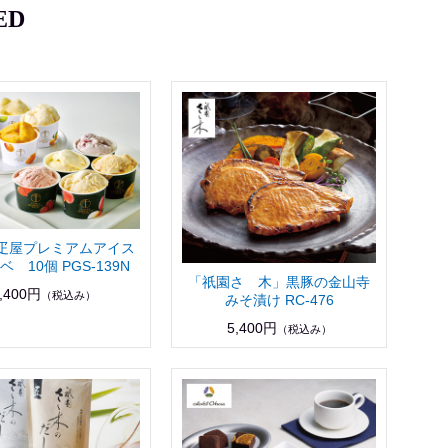
ED
疋屋プレミアムアイス
 10個 PGS-139N
「祇園さゝ木」黒豚の金山寺
,400円
（税込み）
みそ漬け RC-476
5,400円
（税込み）