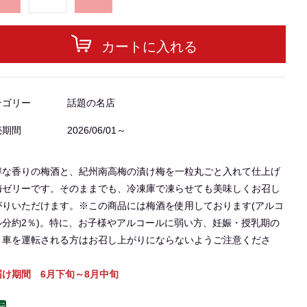
カートに入れる
テゴリー
話題の名店
売期間
2026/06/01～
醇な香りの梅酒と、紀州南高梅の漬け梅を一粒丸ごと入れて仕上げ
梅ゼリーです。そのままでも、冷凍庫で凍らせても美味しくお召し
がりいただけます。※この商品には梅酒を使用しております(アルコ
ル分約2％)。特に、お子様やアルコールに弱い方、妊娠・授乳期の
、車を運転される方はお召し上がりにならないようご注意くださ
。
届け期間 6月下旬～8月中旬