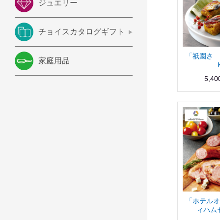
ジュエリー
チョイスカタログギフト
「祇園さゝ
家庭用品
5,4
「ホテルオ
ィハムセ