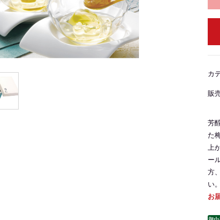
カ
販
芳
た
上
ー
方
い
お